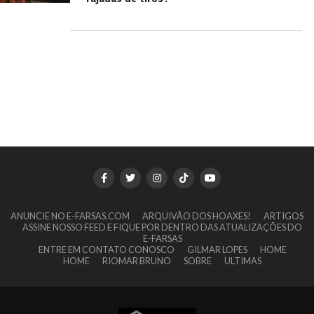
ANUNCIE NO E-FARSAS.COM
ARQUIVÃO DOS HOAXES!
ARTIGOS
ASSINE NOSSO FEED E FIQUE POR DENTRO DAS ATUALIZAÇÕES DO
E-FARSAS
ENTRE EM CONTATO CONOSCO
GILMAR LOPES
HOME
HOME
RIOMAR BRUNO
SOBRE
ULTIMAS