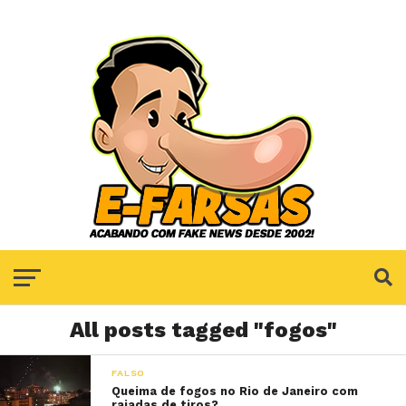
All posts tagged "fogos"
FALSO
Queima de fogos no Rio de Janeiro com
rajadas de tiros?