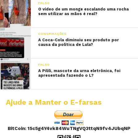
FALSO
O vídeo de um monge escalando uma rocha
sem utilizar as mãos é real?
CONSPIRAÇÕES
A Coca-Cola diminuiu seu produto por
causa da política de Lula?
FALSO
A Pilili, mascote da urna eletrônica, foi
apresentada fazendo o L?
Ajude a Manter o E-farsas
BitCoin: 15c5g4Y4vk84WuTNgVQ3ttqN9fv4JUbqNP