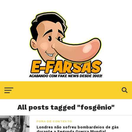
All posts tagged "fosgênio"
FORA DE CONTEXTO
Londres não sofreu bombardeios de gás
durante a Segunda Guerra Mundial