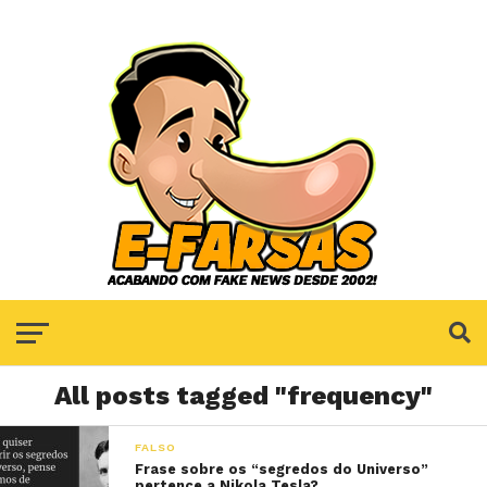
All posts tagged "frequency"
FALSO
Frase sobre os “segredos do Universo”
pertence a Nikola Tesla?