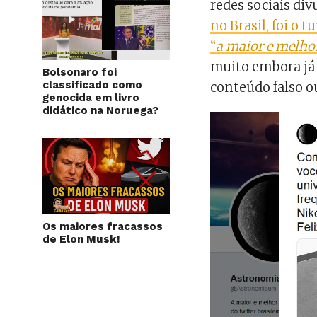
redes sociais div
no Brasil, foi o 
“
a maior e melhor
muito embora já 
Bolsonaro foi
classificado como
conteúdo falso o
genocida em livro
didático na Noruega?
Os maiores fracassos
de Elon Musk!