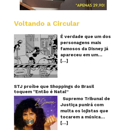
Voltando a Circular
Desenh
mostra
o
É verdade que um dos
Mickey
personagens mais
furand
famosos da Disney já
queijos
apareceu em um
com
[…]
desenho animado na
o
pênis?
TV furando queijos
com o seu pênis? O
vídeo é compartilhado
na forma de um GIF
STJ proíbe que Shoppings do Brasil
animado e mostra
toquem “Então é Natal”
imagens de um
Supremo Tribunal de
episódio antigo do
Justiça punirá com
desenho do
multa os lojistas que
personagem Mickey
tocarem a música
Mouse, dos
[…]
“Então é Natal”
Estúdios Disney,
interpretada pela