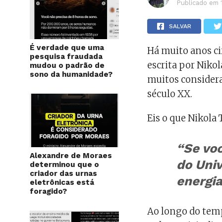
Publicado em
SALVAR
É verdade que uma
Há muito anos ci
pesquisa fraudada
escrita por Niko
mudou o padrão de
sono da humanidade?
muitos consider
século XX.
Eis o que Nikola T
“Se vo
Alexandre de Moraes
do Uni
determinou que o
criador das urnas
energia
eletrônicas está
foragido?
Ao longo do tempo