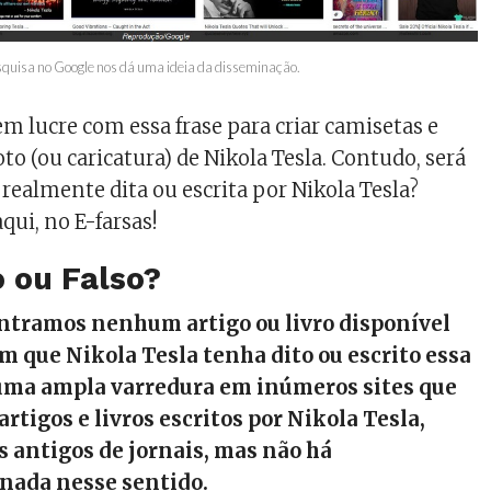
squisa no Google nos dá uma ideia da disseminação.
em lucre com essa frase para criar camisetas e
to (ou caricatura) de Nikola Tesla. Contudo, será
i realmente dita ou escrita por Nikola Tesla?
qui, no E-farsas!
 ou Falso?
ntramos nenhum artigo ou livro disponível
 que Nikola Tesla tenha dito ou escrito essa
 uma ampla varredura em inúmeros sites que
rtigos e livros escritos por Nikola Tesla,
s antigos de jornais, mas não há
nada nesse sentido.