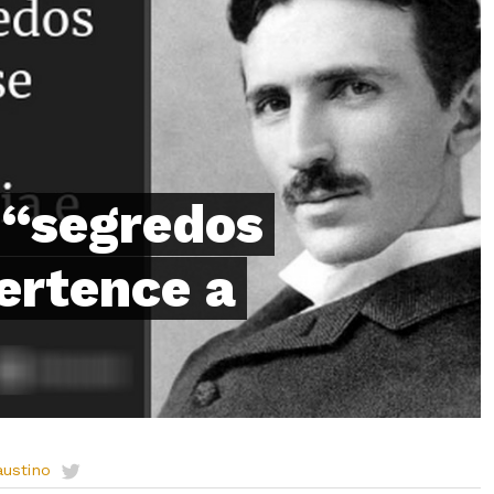
 “segredos
ertence a
austino