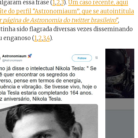
ulgaram essa frase (
1
,
2
,
3
).
Um caso recente, aqui
tuíte do perfil “Astronomiaum”, que se autointitula
 página de Astronomia do twitter brasileiro
“
,
tinha sido flagrada diversas vezes disseminando
u enganoso (
1
,
2
,
3
,
4
).