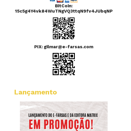
BitCoin:
15c5g4Y4vk84WuTNgVQ3ttqN9fv4JUbqNP
PIX: gilmar@e-farsas.com
Lançamento