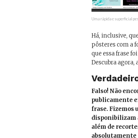
Uma rápida e superficial pe
Há, inclusive, qu
pôsteres com a fo
que essa frase fo
Descubra agora, a
Verdadeiro
Falso! Não enco
publicamente em
frase. Fizemos
disponibilizam a
além de recorte
absolutamente 