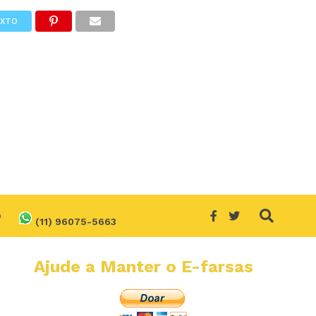
EXTO
O
(11) 96075-5663
Ajude a Manter o E-farsas