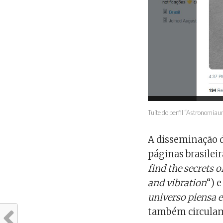
Tuíte do perfil “Astronomiau
A disseminação d
páginas brasileir
find the secrets o
and vibration
“) 
universo piensa e
também circula