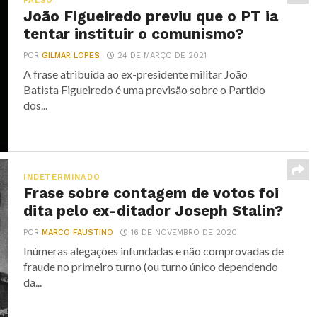
FALSO
João Figueiredo previu que o PT ia
tentar instituir o comunismo?
POR
GILMAR LOPES
24 DE MARÇO DE 2021
A frase atribuída ao ex-presidente militar João
Batista Figueiredo é uma previsão sobre o Partido
dos...
INDETERMINADO
Frase sobre contagem de votos foi
dita pelo ex-ditador Joseph Stalin?
POR
MARCO FAUSTINO
16 DE NOVEMBRO DE 2020
Inúmeras alegações infundadas e não comprovadas de
fraude no primeiro turno (ou turno único dependendo
da...