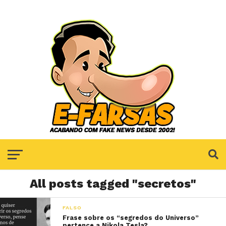
All posts tagged "secretos"
FALSO
Frase sobre os “segredos do Universo”
pertence a Nikola Tesla?