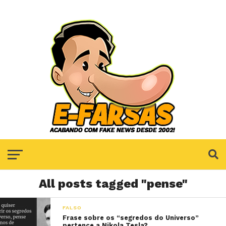
All posts tagged "pense"
FALSO
Frase sobre os “segredos do Universo”
pertence a Nikola Tesla?