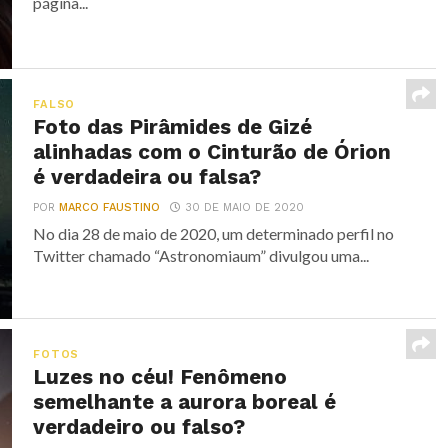
página...
FALSO
Foto das Pirâmides de Gizé
alinhadas com o Cinturão de Órion
é verdadeira ou falsa?
POR
MARCO FAUSTINO
30 DE MAIO DE 2020
No dia 28 de maio de 2020, um determinado perfil no
Twitter chamado “Astronomiaum” divulgou uma...
FOTOS
Luzes no céu! Fenômeno
semelhante a aurora boreal é
verdadeiro ou falso?