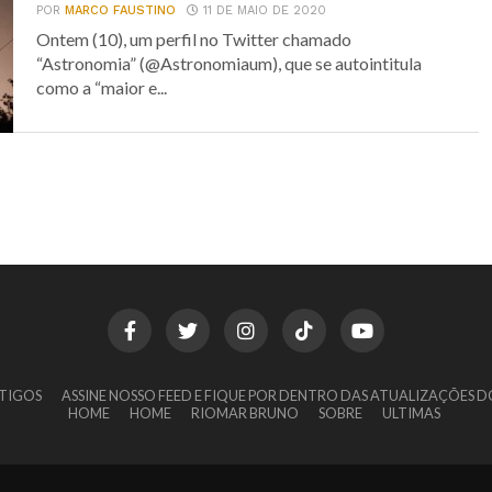
POR
MARCO FAUSTINO
11 DE MAIO DE 2020
Ontem (10), um perfil no Twitter chamado
“Astronomia” (@Astronomiaum), que se autointitula
como a “maior e...
TIGOS
ASSINE NOSSO FEED E FIQUE POR DENTRO DAS ATUALIZAÇÕES D
HOME
HOME
RIOMAR BRUNO
SOBRE
ULTIMAS