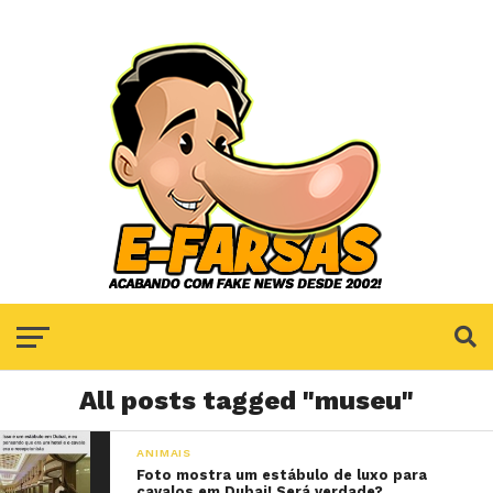
All posts tagged "museu"
ANIMAIS
Foto mostra um estábulo de luxo para
cavalos em Dubai! Será verdade?