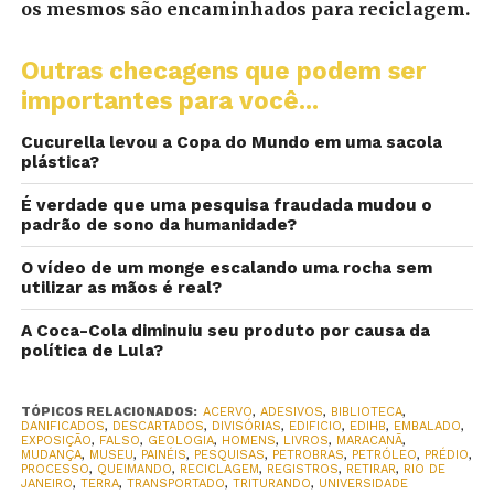
os mesmos são encaminhados para reciclagem.
Outras checagens que podem ser
importantes para você...
Cucurella levou a Copa do Mundo em uma sacola
plástica?
É verdade que uma pesquisa fraudada mudou o
padrão de sono da humanidade?
O vídeo de um monge escalando uma rocha sem
utilizar as mãos é real?
A Coca-Cola diminuiu seu produto por causa da
política de Lula?
TÓPICOS RELACIONADOS:
ACERVO
,
ADESIVOS
,
BIBLIOTECA
,
DANIFICADOS
,
DESCARTADOS
,
DIVISÓRIAS
,
EDIFICIO
,
EDIHB
,
EMBALADO
,
EXPOSIÇÃO
,
FALSO
,
GEOLOGIA
,
HOMENS
,
LIVROS
,
MARACANÃ
,
MUDANÇA
,
MUSEU
,
PAINÉIS
,
PESQUISAS
,
PETROBRAS
,
PETRÓLEO
,
PRÉDIO
,
PROCESSO
,
QUEIMANDO
,
RECICLAGEM
,
REGISTROS
,
RETIRAR
,
RIO DE
JANEIRO
,
TERRA
,
TRANSPORTADO
,
TRITURANDO
,
UNIVERSIDADE