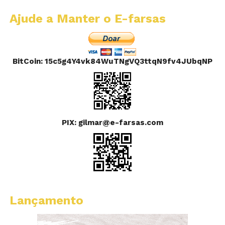
Ajude a Manter o E-farsas
BitCoin: 15c5g4Y4vk84WuTNgVQ3ttqN9fv4JUbqNP
PIX: gilmar@e-farsas.com
Lançamento