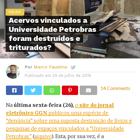
FALSO
Acervos vinculados a
Universidade Petrobras
foram destruídos e
triturados?
Por
Marco Faustino
Publicado em
29 de julho de 2019
14 Comments
Na
última sexta-feira (26),
o
site do jornal
eletrônico GGN
publicou uma espécie de
“denúncia” sobre uma suposta destruição de livros e
pesquisas de espaços vinculados a “Universidade
Petrobras”
(
arquivo
). Esta, por sua vez, é a