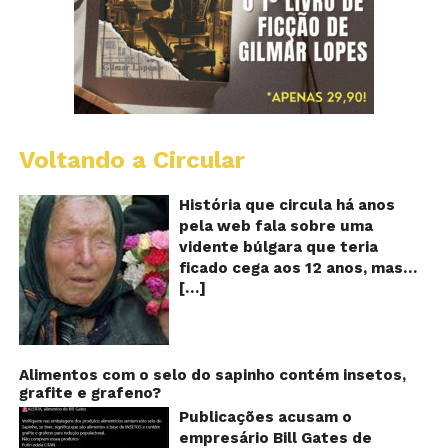
Voltando a Circular
B
Va
A
História que circula há anos
vi
pela web fala sobre uma
ce
vidente búlgara que teria
q
ficado cega aos 12 anos, mas
pr
[…]
teria previsto o fim a
o
fu
humanidade! Será verdade?
Se
Baba Vanga, a mulher que
previu o fim do mundo e do
nosso futuro, morreu em 1996
Alimentos com o selo do sapinho contém insetos,
grafite e grafeno?
aos 90 anos de idade, e teria
sido uma das grandes videntes
Publicações acusam o
do século XX. De acordo com
empresário Bill Gates de