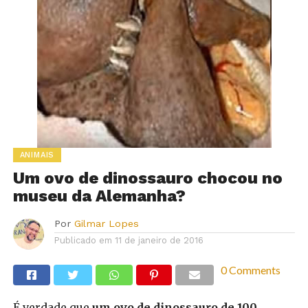
ANIMAIS
Um ovo de dinossauro chocou no
museu da Alemanha?
Por
Gilmar Lopes
Publicado em
11 de janeiro de 2016
0 Comments
É verdade que
um ovo de dinossauro de 100