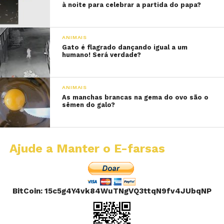
à noite para celebrar a partida do papa?
ANIMAIS
Gato é flagrado dançando igual a um
humano! Será verdade?
ANIMAIS
As manchas brancas na gema do ovo são o
sêmen do galo?
Ajude a Manter o E-farsas
BitCoin: 15c5g4Y4vk84WuTNgVQ3ttqN9fv4JUbqNP