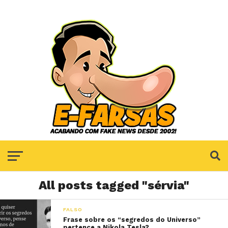
All posts tagged "sérvia"
FALSO
Frase sobre os “segredos do Universo”
pertence a Nikola Tesla?