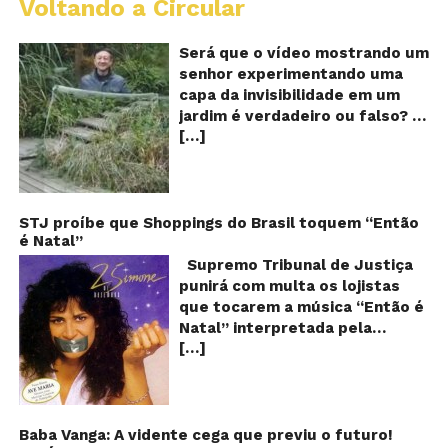
Voltando a Circular
A
Ch
m
Será que o vídeo mostrando um
e
senhor experimentando uma
ví
capa da invisibilidade em um
a
jardim é verdadeiro ou falso? O
no
[…]
vídeo surgiu nas redes sociais e
ca
qu
em diversos sites e blogs na
d
segunda semana de dezembro
in
de 2017 e rapidamente ganhou
centenas de milhares de
STJ proíbe que Shoppings do Brasil toquem “Então
é Natal”
curtidas e de
compartilhamentos. Nele
Supremo Tribunal de Justiça
podemos ver um senhor
punirá com multa os lojistas
exibindo o que parece ser uma
que tocarem a música “Então é
das maiores invenções dos
Natal” interpretada pela
últimos tempos: Um tipo de
[…]
cantora Simone! Será? De
capa que torna o usuário
acordo com notícia publicada
completamente invisível!
em diversos sites e blogs (e
Inicialmente publicado por um
amplamente divulgada nas
usuário da rede social chinesa
redes sociais), uma das
Baba Vanga: A vidente cega que previu o futuro!