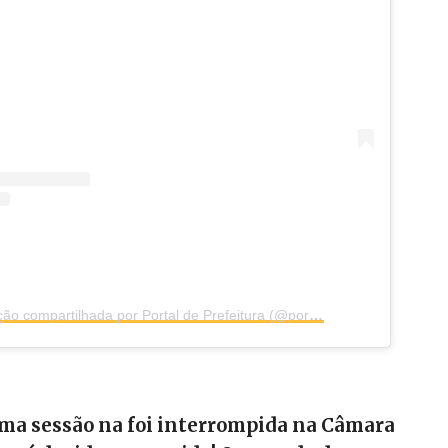
Uma publicação compartilhada por Portal de Prefeitura (@portaldeprefeitura)
uma sessão na foi interrompida na Câmara