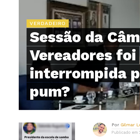
VERDADEIRO
Sessão da Câm
Vereadores foi
interrompida 
pum?
Por
Gilmar 
Publicado em