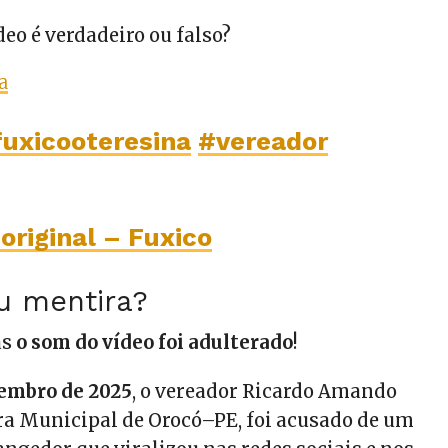
deo é verdadeiro ou falso?
a
fuxicooteresina
#vereador
original – Fuxico
u mentira?
as
o som do vídeo foi adulterado
!
tembro de 2025
, o vereador Ricardo Amando
a Municipal de Orocó–PE, foi acusado de um