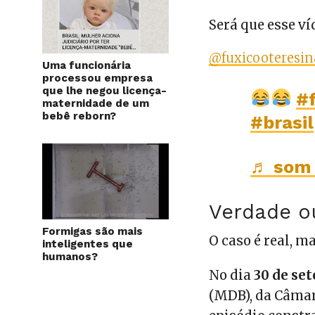
Será que esse ví
@fuxicooteresin
Uma funcionária
processou empresa
que lhe negou licença-
#
maternidade de um
bebê reborn?
#brasil
♬ som 
Verdade o
Formigas são mais
O caso é real, m
inteligentes que
humanos?
No dia
30 de se
(MDB), da Câmar