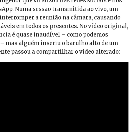
angedor que viralizou nas redes sociais e nos
App. Numa sessão transmitida ao vivo, um
 interromper a reunião na câmara, causando
áveis em todos os presentes. No vídeo original,
ência é quase inaudível – como podemos
o – mas alguém inseriu o barulho alto de um
ente passou a compartilhar o vídeo alterado: