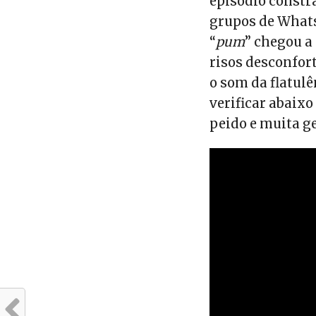
episódio constr
grupos de Whats
“
pum
” chegou a
risos desconfort
o som da flatul
verificar abaix
peido e muita g