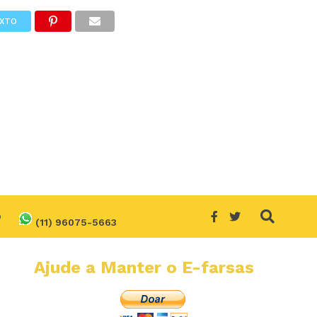
XTO
O
(11) 96075-5663
Ajude a Manter o E-farsas