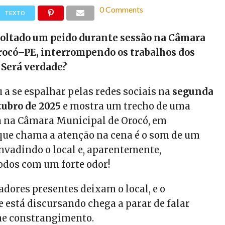
0 Comments
TEXTO
soltado um peido durante sessão na Câmara
rocó–PE, interrompendo os trabalhos dos
 Será verdade?
 a se espalhar pelas redes sociais na
segunda
tubro de 2025
e mostra um trecho de uma
a na Câmara Municipal de Orocó, em
ue chama a atenção na cena é o som de um
vadindo o local e, aparentemente,
odos com um forte odor!
adores presentes deixam o local, e o
 está discursando chega a parar de falar
me constrangimento.