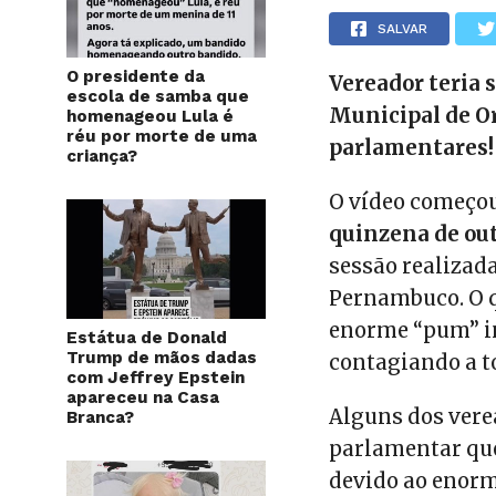
SALVAR
O presidente da
Vereador teria 
escola de samba que
Municipal de O
homenageou Lula é
réu por morte de uma
parlamentares!
criança?
O vídeo começou
quinzena de ou
sessão realizad
Pernambuco. O q
enorme “pum” in
Estátua de Donald
Trump de mãos dadas
contagiando a t
com Jeffrey Epstein
apareceu na Casa
Alguns dos vere
Branca?
parlamentar que
devido ao enor