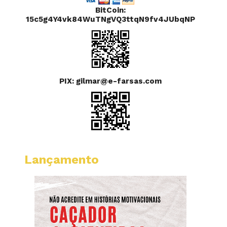
BitCoin:
15c5g4Y4vk84WuTNgVQ3ttqN9fv4JUbqNP
PIX: gilmar@e-farsas.com
Lançamento