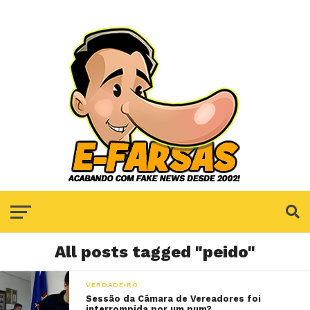
All posts tagged "peido"
VERDADEIRO
Sessão da Câmara de Vereadores foi
interrompida por um pum?