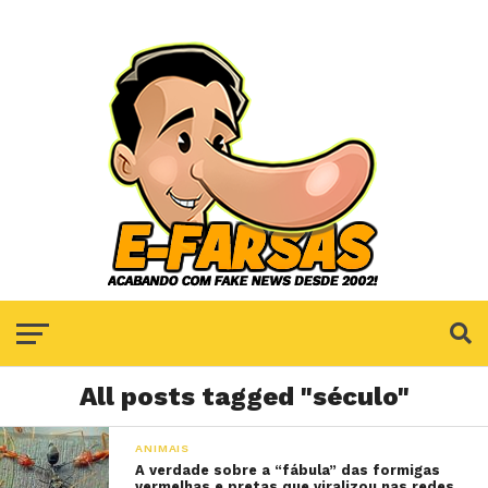
All posts tagged "século"
ANIMAIS
A verdade sobre a “fábula” das formigas
vermelhas e pretas que viralizou nas redes