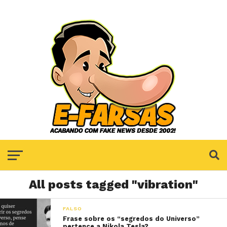
All posts tagged "vibration"
FALSO
Frase sobre os “segredos do Universo”
pertence a Nikola Tesla?