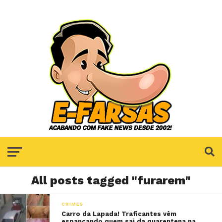
All posts tagged "furarem"
CRIMES
Carro da Lapada! Traficantes vêm
espancando quem sai da quarentena na