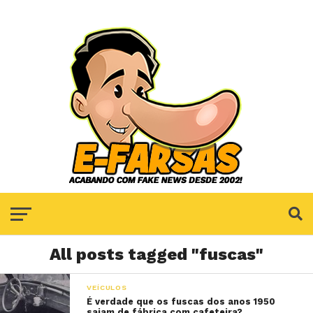
All posts tagged "fuscas"
VEÍCULOS
É verdade que os fuscas dos anos 1950
saiam de fábrica com cafeteira?