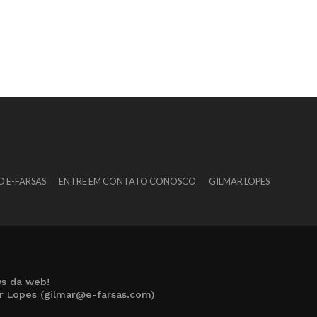
O E-FARSAS
ENTRE EM CONTATO CONOSCO
GILMAR LOPES
s da web!
ar Lopes (gilmar@e-farsas.com)