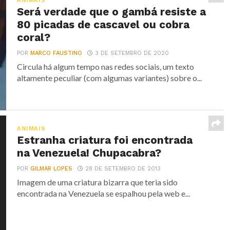
ANIMAIS
Será verdade que o gambá resiste a
80 picadas de cascavel ou cobra
coral?
POR
MARCO FAUSTINO
3 DE SETEMBRO DE 2020
Circula há algum tempo nas redes sociais, um texto
altamente peculiar (com algumas variantes) sobre o...
ANIMAIS
Estranha criatura foi encontrada
na Venezuela! Chupacabra?
POR
GILMAR LOPES
28 DE SETEMBRO DE 2013
Imagem de uma criatura bizarra que teria sido
encontrada na Venezuela se espalhou pela web e...