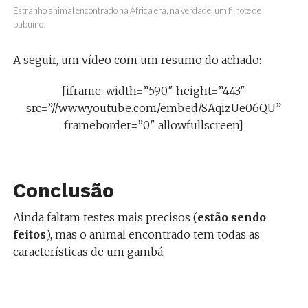
Estranho animal encontrado na África era, na verdade, um filhote de
babuíno!
A seguir, um vídeo com um resumo do achado:
[iframe: width=”590″ height=”443″
src=”//www.youtube.com/embed/SAqizUe06QU”
frameborder=”0″ allowfullscreen]
Conclusão
Ainda faltam testes mais precisos (
estão sendo
feitos
), mas o animal encontrado tem todas as
características de um gambá.