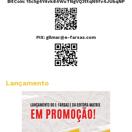
BitCoin: 15c5g4Y4vk84WuTNgVQ3ttqN9fv4JUbqNP
PIX: gilmar@e-farsas.com
Lançamento