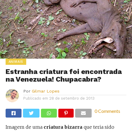
ANIMAIS
Estranha criatura foi encontrada
na Venezuela! Chupacabra?
Por
Gilmar Lopes
Publicado em
28 de setembro de 2013
0 Comments
Imagem de uma
criatura bizarra
que teria sido