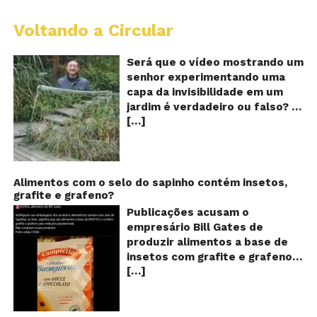
Voltando a Circular
A
Ch
m
Será que o vídeo mostrando um
e
senhor experimentando uma
ví
capa da invisibilidade em um
a
jardim é verdadeiro ou falso? O
no
[…]
vídeo surgiu nas redes sociais e
ca
qu
em diversos sites e blogs na
d
segunda semana de dezembro
in
de 2017 e rapidamente ganhou
centenas de milhares de
Alimentos com o selo do sapinho contém insetos,
grafite e grafeno?
curtidas e de
compartilhamentos. Nele
Publicações acusam o
podemos ver um senhor
empresário Bill Gates de
exibindo o que parece ser uma
produzir alimentos a base de
das maiores invenções dos
insetos com grafite e grafeno
últimos tempos: Um tipo de
[…]
com o objetivo de reduzir a
capa que torna o usuário
população! Será verdade?
completamente invisível!
Vídeos e textos com
Inicialmente publicado por um
acusações começaram a se