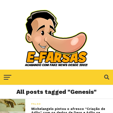
All posts tagged "Genesis"
FALSO
Michelangelo pintou o afresco “Criação de
Adão” com os dedos de Deus e Adão se