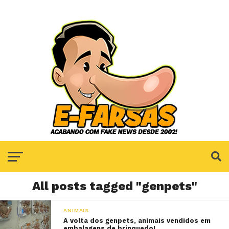
All posts tagged "genpets"
ANIMAIS
A volta dos genpets, animais vendidos em
embalagens de brinquedo!