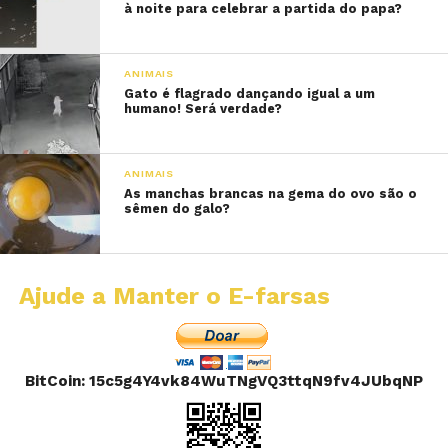
à noite para celebrar a partida do papa?
ANIMAIS
Gato é flagrado dançando igual a um
humano! Será verdade?
ANIMAIS
As manchas brancas na gema do ovo são o
sêmen do galo?
Ajude a Manter o E-farsas
BitCoin: 15c5g4Y4vk84WuTNgVQ3ttqN9fv4JUbqNP