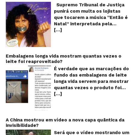
q
Supremo Tribunal de Justiça
Sh
punirá com multa os lojistas
d
que tocarem a música “Então é
Br
Natal” interpretada pela
t
[…]
cantora Simone! Será? De
“E
é
acordo com notícia publicada
Na
em diversos sites e blogs (e
amplamente divulgada nas
redes sociais), uma das
Embalagens longa vida mostram quantas vezes o
leite foi reaproveitado?
canções mais populares do
Natal brasileiro estaria proibida
É verdade que as marcações do
de ser executada nos
fundo das embalagens de leite
Shoppings do país. Mas será
longa vida servem para mostrar
que essa notícia é real ou mais
quantas vezes o produto foi
uma farsa da internet?
[…]
reaproveitado? O alerta surgiu
Verdadeira ou falsa? A música
no dia 22 de novembro de 2018,
“Então é Natal”, eternizada na
em uma conta no Facebook e
voz da cantora Simone, é uma
rapidamente se espalhou
versão feita pelo compositor
também através de grupos no
A China mostrou em vídeo a nova capa quântica da
Claudio Rabello da canção
invisibilidade?
WhatsApp. De acordo com o
“Happy Xmas (War Is Over)” de
texto – que já havia sido
Será que o vídeo mostrando um