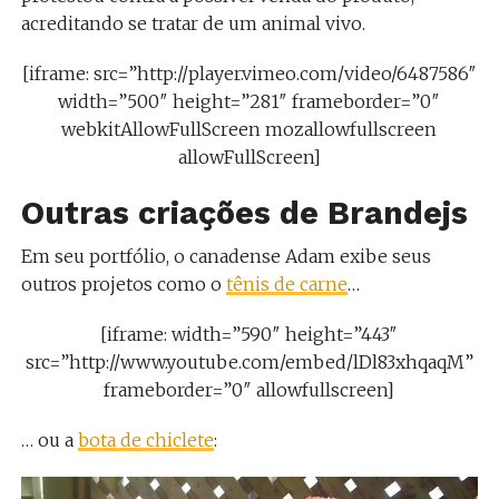
acreditando se tratar de um animal vivo.
[iframe: src=”http://player.vimeo.com/video/6487586″
width=”500″ height=”281″ frameborder=”0″
webkitAllowFullScreen mozallowfullscreen
allowFullScreen]
Outras criações de Brandejs
Em seu portfólio, o canadense Adam exibe seus
outros projetos como o
tênis de carne
…
[iframe: width=”590″ height=”443″
src=”http://www.youtube.com/embed/lDl83xhqaqM”
frameborder=”0″ allowfullscreen]
… ou a
bota de chiclete
: