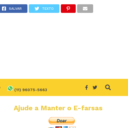
SALVAR
TEXTO
O
(11) 96075-5663
Ajude a Manter o E-farsas