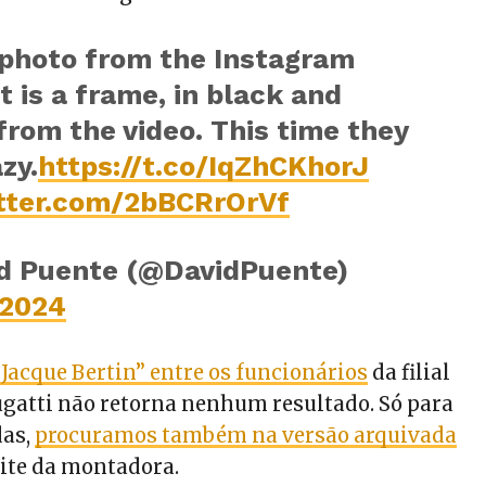
 photo from the Instagram
 is a frame, in black and
from the video. This time they
zy.
https://t.co/IqZhCKhorJ
itter.com/2bBCRrOrVf
d Puente (@DavidPuente)
 2024
“Jacque Bertin” entre os funcionários
da filial
ugatti não retorna nenhum resultado. Só para
das,
procuramos também na versão arquivada
ite da montadora.