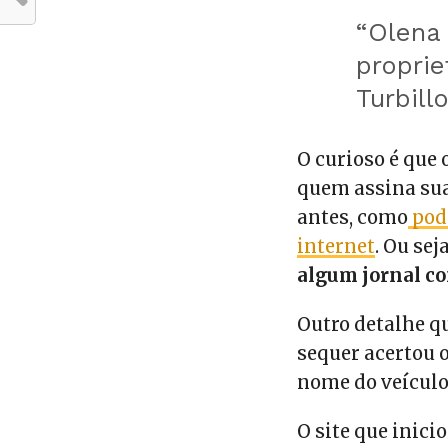
“Olena 
proprie
Turbill
O curioso é que
quem assina sua
antes, como
pod
internet
. Ou sej
algum jornal c
Outro detalhe q
sequer acertou 
nome do veículo
O site que inici