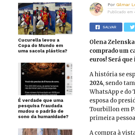
Por
Gilmar 
Publicado em
SALVAR
Cucurella levou a
Olena Zelenska,
Copa do Mundo em
comprado um car
uma sacola plástica?
euros! Será que 
A história se es
2024
, sendo ta
WhatsApp e do T
esposa do presi
É verdade que uma
pesquisa fraudada
Tourbillon em P
mudou o padrão de
sono da humanidade?
primeira pessoa
A compra à vist