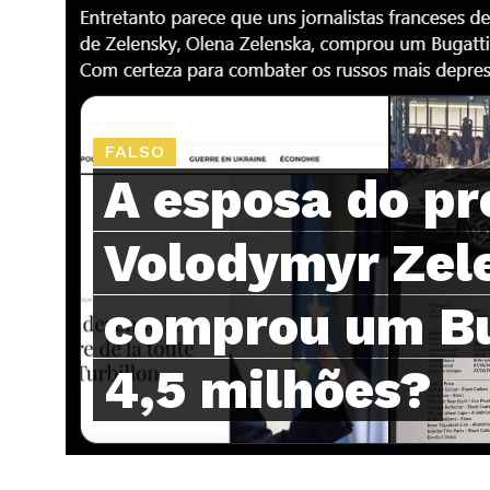
FALSO
A esposa do pr
Volodymyr Zel
comprou um Bu
4,5 milhões?