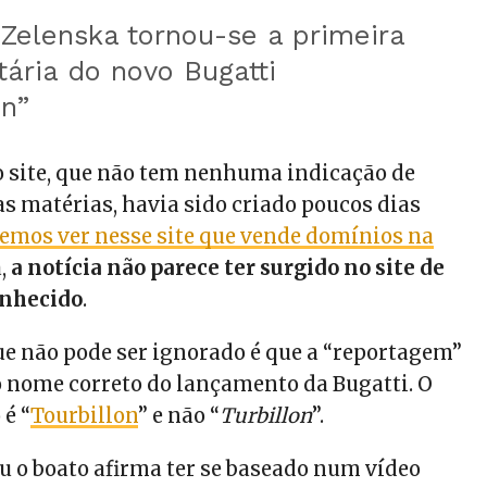
Zelenska tornou-se a primeira
tária do novo Bugatti
on”
 o site, que não tem nenhuma indicação de
s matérias, havia sido criado poucos dias
emos ver nesse site que vende domínios na
a,
a notícia não parece ter surgido no site de
onhecido
.
ue não pode ser ignorado é que a “reportagem”
o nome correto do lançamento da Bugatti. O
 é “
Tourbillon
” e não “
Turbillon
”.
ou o boato afirma ter se baseado num vídeo