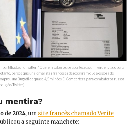
mpartilhadas no Twitter: “Querem saber o que acontece ao dinheiro enviado para
tanto, parece que uns jornalistas franceses descobriram que a esposa de
comprou um Bugatti de quase 4,5 milhões €. Com certeza para combater os russos
rodução/Twitter)
u mentira?
ho de 2024
, um
site francês chamado Verite
ublicou a seguinte manchete: