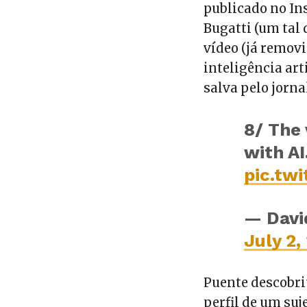
publicado no In
Bugatti (um tal 
vídeo (já removi
inteligência art
salva pelo jorna
8/ The 
with AI
pic.tw
— Davi
July 2,
Puente descobriu
perfil de um suj