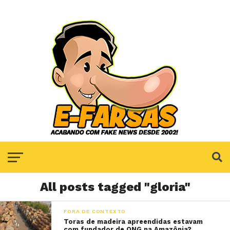
All posts tagged "gloria"
FORA DE CONTEXTO
Toras de madeira apreendidas estavam
com fundador de ONG na Amazônia?