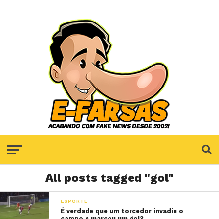
All posts tagged "gol"
ESPORTE
É verdade que um torcedor invadiu o
campo e marcou um gol?