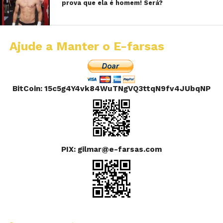
prova que ela é homem! Será?
Ajude a Manter o E-farsas
BitCoin: 15c5g4Y4vk84WuTNgVQ3ttqN9fv4JUbqNP
PIX: gilmar@e-farsas.com