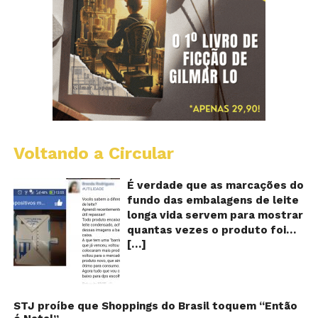
Voltando a Circular
E
lo
vi
É verdade que as marcações do
m
fundo das embalagens de leite
qu
longa vida servem para mostrar
v
quantas vezes o produto foi
o
[…]
reaproveitado? O alerta surgiu
le
fo
no dia 22 de novembro de 2018,
re
em uma conta no Facebook e
rapidamente se espalhou
também através de grupos no
STJ proíbe que Shoppings do Brasil toquem “Então