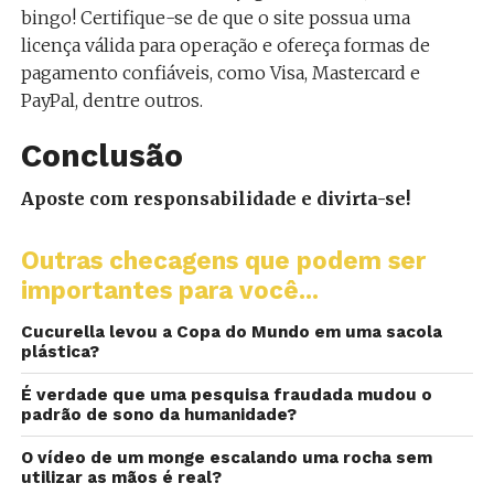
bingo! Certifique-se de que o site possua uma
licença válida para operação e ofereça formas de
pagamento confiáveis, como Visa, Mastercard e
PayPal, dentre outros.
Conclusão
Aposte com responsabilidade e divirta-se!
Outras checagens que podem ser
importantes para você...
Cucurella levou a Copa do Mundo em uma sacola
plástica?
É verdade que uma pesquisa fraudada mudou o
padrão de sono da humanidade?
O vídeo de um monge escalando uma rocha sem
utilizar as mãos é real?