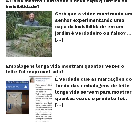
espalhar nas redes sociais na
A China mostrou em vídeo a nova capa quântica da
Verdadeiro ou falso? Como já
Claudio Rabello da canção
invisibilidade?
segunda quinzena de agosto de
adiantamos no começo desse
“Happy Xmas (War Is Over)” de
2024 e afirmam que as
Será que o vídeo mostrando um
artigo, a história sobre a
John Lennon e Yoko Ono e foi
empresas do milionário norte-
senhor experimentando uma
suposta vidente búlgara Baba
gravada em 1995 para o álbum
americano Bill Gates estariam
capa da invisibilidade em um
Vanga é antiga na internet e,
“25 de dezembro”. É inegável o
fabricando alimentos a base de
jardim é verdadeiro ou falso? O
volta e meia, volta a circular
sucesso que música fez! Tanto
insetos, e contaminados com
[…]
vídeo surgiu nas redes sociais e
graças às postagens feitas em
que acabou virando quase que
grafite e grafeno. Venenos que
em diversos sites e blogs na
páginas populares do Facebook
um hino com execuções
ajudaria a dar prosseguimento
segunda semana de dezembro
como a Fatos Desconhecidos
obrigatórias todos os anos. A
de um “plano global” da
de 2017 e rapidamente ganhou
(em março de 2015) e a
letra é bem simples: “Então, é
redução populacional. O alerta
centenas de milhares de
Embalagens longa vida mostram quantas vezes o
Mistérios da Humanidade (em
Natal, e o que você fez?/ O ano
também explica que o selo com
leite foi reaproveitado?
curtidas e de
janeiro de 2015), por exemplo. A
termina / e nasce outra vez”.
o desenho de um sapo denuncia
compartilhamentos. Nele
É verdade que as marcações do
única coisa real desse texto é
Durante 4 minutos de canção,
esse tipo de produto, que deve
podemos ver um senhor
fundo das embalagens de leite
que Baba Vanga realmente
Simone repete 6 vezes o verso
ser evitado a todo custo! Será
exibindo o que parece ser uma
longa vida servem para mostrar
existiu e viveu entre 1911 e
“Então é Natal”, 4 vezes a
que isso é verdade? Verdade ou
das maiores invenções dos
quantas vezes o produto foi
1996, na Bulgária. Durante a sua
variação “Então, bom Natal” e
mentira? O selo do “sapinho”
últimos tempos: Um tipo de
[…]
reaproveitado? O alerta surgiu
vida, a moça cega – que se
outras 3 vezes a abreviação “É
existe mesmo e está
capa que torna o usuário
no dia 22 de novembro de 2018,
chamava Vangelia Pandeva
Natal”. A música grudenta toca
estampado em diversos
completamente invisível!
em uma conta no Facebook e
Gushterova, na verdade – fazia,
tanto na época do Natal que
produtos alimentícios em
Inicialmente publicado por um
rapidamente se espalhou
sim, diversos
muitas pessoas chegam a
várias partes do mundo, mas
usuário da rede social chinesa
também através de grupos no
“aconselhamentos” e ajudava
reclamar que a melodia não sai
ele não tem nenhuma relação
Weibo, o filme de pouco mais
WhatsApp. De acordo com o