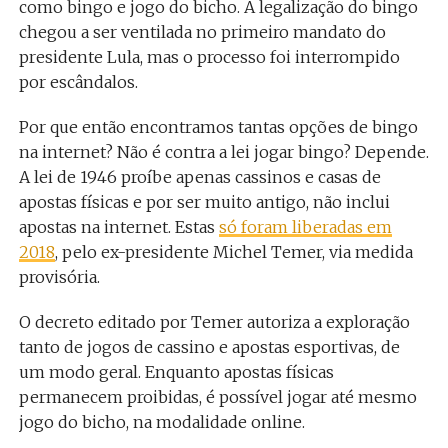
como bingo e jogo do bicho. A legalização do bingo
chegou a ser ventilada no primeiro mandato do
presidente Lula, mas o processo foi interrompido
por escândalos.
Por que então encontramos tantas opções de bingo
na internet? Não é contra a lei jogar bingo? Depende.
A lei de 1946 proíbe apenas cassinos e casas de
apostas físicas e por ser muito antigo, não inclui
apostas na internet. Estas
só foram liberadas em
2018
, pelo ex-presidente Michel Temer, via medida
provisória.
O decreto editado por Temer autoriza a exploração
tanto de jogos de cassino e apostas esportivas, de
um modo geral. Enquanto apostas físicas
permanecem proibidas, é possível jogar até mesmo
jogo do bicho, na modalidade online.