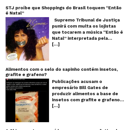
previu o fim do mundo e do
nosso futuro, morreu em 1996
STJ proíbe que Shoppings do Brasil toquem “Então
é Natal”
aos 90 anos de idade, e teria
sido uma das grandes videntes
Supremo Tribunal de Justiça
do século XX. De acordo com
punirá com multa os lojistas
inúmeros textos que circulam a
que tocarem a música “Então é
seu respeito, Baba Vanga teria
Natal” interpretada pela
previsto a morte de Stalin além
[…]
cantora Simone! Será? De
de fazer incontáveis previsões
acordo com notícia publicada
terríveis para toda a
em diversos sites e blogs (e
humanidade. O texto que
amplamente divulgada nas
acompanha as fotos dessa
redes sociais), uma das
Alimentos com o selo do sapinho contém insetos,
vidente lista uma série de
grafite e grafeno?
canções mais populares do
previsões atribuídas a ela, que
Natal brasileiro estaria proibida
Publicações acusam o
vão até o ano 5.079 – quando,
de ser executada nos
empresário Bill Gates de
segundo suas previsões, o
Shoppings do país. Mas será
produzir alimentos a base de
mundo irá acabar! Vanga teria
que essa notícia é real ou mais
insetos com grafite e grafeno
previsto a Primeira Guerra
uma farsa da internet?
[…]
com o objetivo de reduzir a
Mundial e o ataque às torres
Verdadeira ou falsa? A música
população! Será verdade?
gêmeas, mas será que essas
“Então é Natal”, eternizada na
Vídeos e textos com
histórias sobre o seu dom e
voz da cantora Simone, é uma
acusações começaram a se
suas previsões são reais?
versão feita pelo compositor