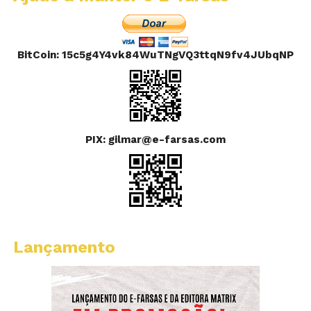
BitCoin: 15c5g4Y4vk84WuTNgVQ3ttqN9fv4JUbqNP
PIX: gilmar@e-farsas.com
Lançamento