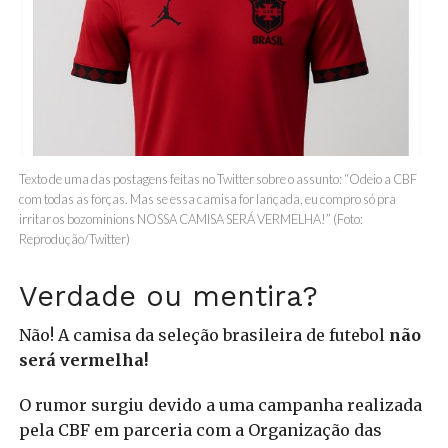
Texto de uma das postagens feitas no Twitter sobre o assunto: “Odeio a CBF
com todas as forças. Mas se essa camisa for lançada, eu compro só pra
irritar os bozominions NOSSA CAMISA SERÁ VERMELHA!” (Foto:
Reprodução/Twitter)
Verdade ou mentira?
Não! A camisa da seleção brasileira de futebol
não
será vermelha!
O rumor surgiu devido a uma campanha realizada
pela CBF em parceria com a Organização das