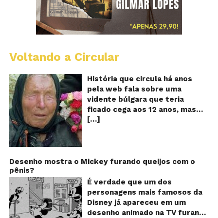
Voltando a Circular
B
Va
A
História que circula há anos
vi
pela web fala sobre uma
ce
vidente búlgara que teria
q
ficado cega aos 12 anos, mas
pr
[…]
teria previsto o fim a
o
fu
humanidade! Será verdade?
Se
Baba Vanga, a mulher que
previu o fim do mundo e do
nosso futuro, morreu em 1996
Desenho mostra o Mickey furando queijos com o
pênis?
aos 90 anos de idade, e teria
sido uma das grandes videntes
É verdade que um dos
do século XX. De acordo com
personagens mais famosos da
inúmeros textos que circulam a
Disney já apareceu em um
seu respeito, Baba Vanga teria
desenho animado na TV furando