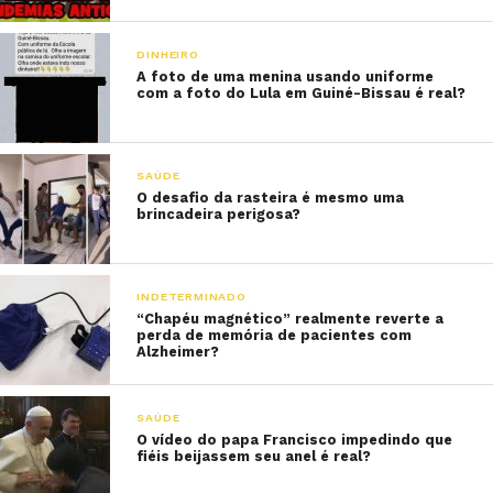
DINHEIRO
A foto de uma menina usando uniforme
com a foto do Lula em Guiné-Bissau é real?
SAÚDE
O desafio da rasteira é mesmo uma
brincadeira perigosa?
INDETERMINADO
“Chapéu magnético” realmente reverte a
perda de memória de pacientes com
Alzheimer?
SAÚDE
O vídeo do papa Francisco impedindo que
fiéis beijassem seu anel é real?