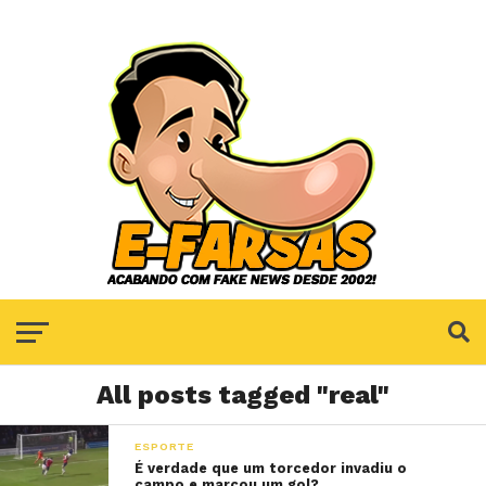
All posts tagged "real"
ESPORTE
É verdade que um torcedor invadiu o
campo e marcou um gol?