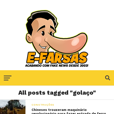
All posts tagged "golaço"
CONSTRUÇÕES
Chineses trouxeram maquinário
revolucionário para fazer estrada de ferro