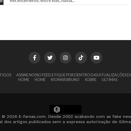
Recentemente, entre elas, havia...
TIGOS
ASSINE NOSSO FEED E FIQUE POR DENTRO DAS ATUALIZAÇÕES D
HOME
HOME
RIOMAR BRUNO
SOBRE
ULTIMAS
7
t © 2026 E-farsas.com. Desde 2002 acabando com as fake new
cial dos artigos publicados sem a expressa autorização de Gilm