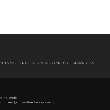
O E-FARSAS
ENTRE EM CONTATO CONOSCO
GILMAR LOPES
s da web!
ar Lopes (gilmar@e-farsas.com)