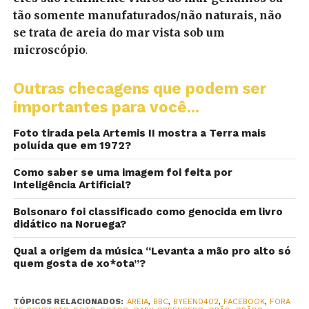
tão somente manufaturados/não naturais, não
se trata de areia do mar vista sob um
microscópio
.
Outras checagens que podem ser
importantes para você...
Foto tirada pela Artemis II mostra a Terra mais
poluída que em 1972?
Como saber se uma imagem foi feita por
Inteligência Artificial?
Bolsonaro foi classificado como genocida em livro
didático na Noruega?
Qual a origem da música “Levanta a mão pro alto só
quem gosta de xo*ota”?
TÓPICOS RELACIONADOS:
AREIA
,
BBC
,
BYEEN0402
,
FACEBOOK
,
FORA