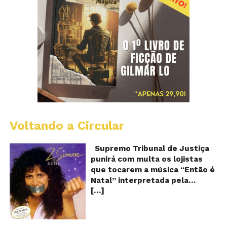
Voltando a Circular
S
pr
q
Supremo Tribunal de Justiça
Sh
punirá com multa os lojistas
d
que tocarem a música “Então é
Br
Natal” interpretada pela
t
[…]
cantora Simone! Será? De
“E
é
acordo com notícia publicada
Na
em diversos sites e blogs (e
amplamente divulgada nas