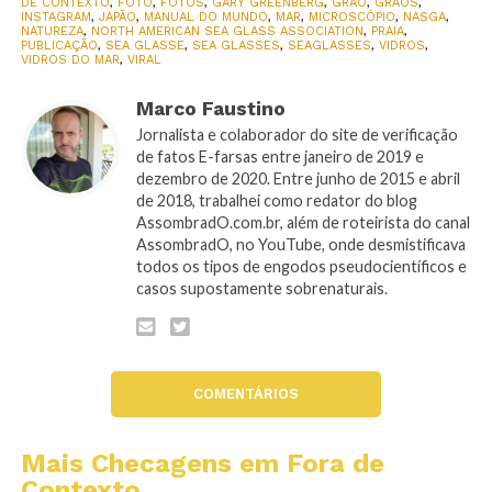
DE CONTEXTO
,
FOTO
,
FOTOS
,
GARY GREENBERG
,
GRÃO
,
GRÃOS
,
INSTAGRAM
,
JAPÃO
,
MANUAL DO MUNDO
,
MAR
,
MICROSCÓPIO
,
NASGA
,
NATUREZA
,
NORTH AMERICAN SEA GLASS ASSOCIATION
,
PRAIA
,
PUBLICAÇÃO
,
SEA GLASSE
,
SEA GLASSES
,
SEAGLASSES
,
VIDROS
,
VIDROS DO MAR
,
VIRAL
Marco Faustino
Jornalista e colaborador do site de verificação
de fatos E-farsas entre janeiro de 2019 e
dezembro de 2020. Entre junho de 2015 e abril
de 2018, trabalhei como redator do blog
AssombradO.com.br, além de roteirista do canal
AssombradO, no YouTube, onde desmistificava
todos os tipos de engodos pseudocientíficos e
casos supostamente sobrenaturais.
COMENTÁRIOS
Mais Checagens em Fora de
Contexto