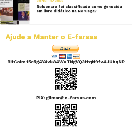
CONSPIRAÇÕES
Bolsonaro foi classificado como genocida
em livro didático na Noruega?
Ajude a Manter o E-farsas
BitCoin: 15c5g4Y4vk84WuTNgVQ3ttqN9fv4JUbqNP
PIX: gilmar@e-farsas.com