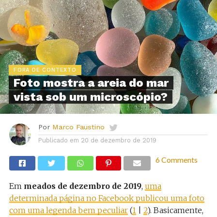
FORA DE CONTEXTO
Foto mostra a areia do mar
vista sob um microscópio?
Por
Marco Faustino
Publicado em
20 de dezembro de 2019
6 Comments
Em
meados de dezembro de 2019
,
uma
determinada página no Facebook publicou uma foto
com uma legenda bem peculiar
(
1
|
2
). Basicamente,