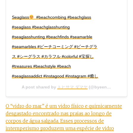
Seaglass
#beachcombing #beachglass
#seaglass #beachglasshunting
#seaglasshunting #beachfinds #seamarble
#seamarbles #ビーチコーミング #ビーチグラ
ス #シーグラス #カラフル #colorful #宝探し
#treasures #beachstyle #beach
#seaglassaddict #instagood #instagram #癒し
A post shared by
トヒサマ ダマヤ
(@byeen0402) on
Nov
O “vidro do mar” é um vidro físico e quimicamente
desgastado encontrado nas praias ao longo de
corpos de água salgada. Esses processos de
intemperismo produzem uma espécie de vidro