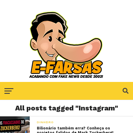
All posts tagged "Instagram"
DINHEIRO
Bilionário também erra? Conheça os
projetos falidos de Mark Zuckerberg!