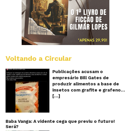
Voltando a Circular
Al
c
o
Publicações acusam o
se
empresário Bill Gates de
d
produzir alimentos a base de
sa
insetos com grafite e grafeno
c
[…]
com o objetivo de reduzir a
in
gr
população! Será verdade?
e
Vídeos e textos com
gr
acusações começaram a se
espalhar nas redes sociais na
Baba Vanga: A vidente cega que previu o futuro!
Será?
segunda quinzena de agosto de