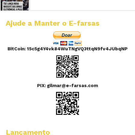
Ajude a Manter o E-farsas
BitCoin: 15c5g4Y4vk84WuTNgVQ3ttqN9fv4JUbqNP
PIX: gilmar@e-farsas.com
Lançamento