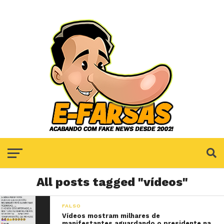
All posts tagged "vídeos"
FALSO
Vídeos mostram milhares de
manifestantes aguardando o presidente na