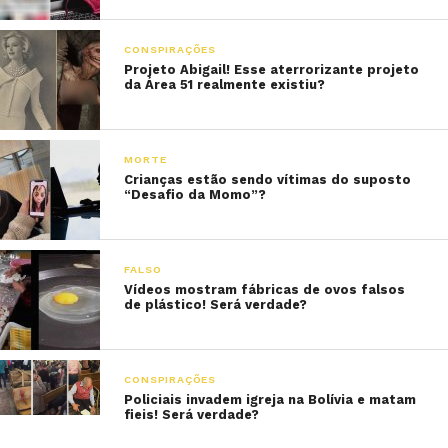
CONSPIRAÇÕES
Projeto Abigail! Esse aterrorizante projeto
da Área 51 realmente existiu?
MORTE
Crianças estão sendo vítimas do suposto
“Desafio da Momo”?
FALSO
Vídeos mostram fábricas de ovos falsos
de plástico! Será verdade?
CONSPIRAÇÕES
Policiais invadem igreja na Bolívia e matam
fieis! Será verdade?