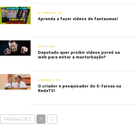
E-FARSAS TV
Aprenda a fazer vídeos de fantasmas!
POLÍTICA
Deputado quer proibir vídeos pornô na
web para evitar a masturbação?
CINEMA / TV
O criador e pesquisador do E-farsas na
RedeTV!
PÁGINA 1 DE 2
1
2