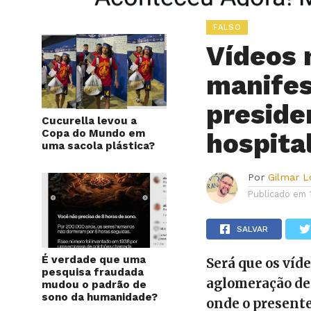
FALSO
Vídeos 
manifes
preside
Cucurella levou a
Copa do Mundo em
hospita
uma sacola plástica?
Por
Gilmar 
Publicado em
SALVAR
É verdade que uma
Será que os ví
pesquisa fraudada
aglomeração de 
mudou o padrão de
sono da humanidade?
onde o presente