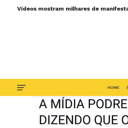
Vídeos mostram milhares de manifesta
HOME
F.A.Q