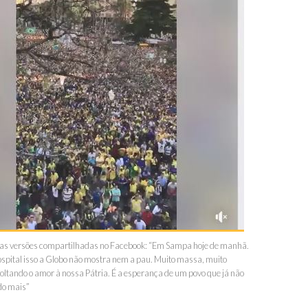
das versões compartilhadas no Facebook: “Em Sampa hoje de manhã.
ospital isso a Globo não mostra nem a pau. Muito massa, muito
oltando o amor à nossa Pátria. É a esperança de um povo que já não
do mais”