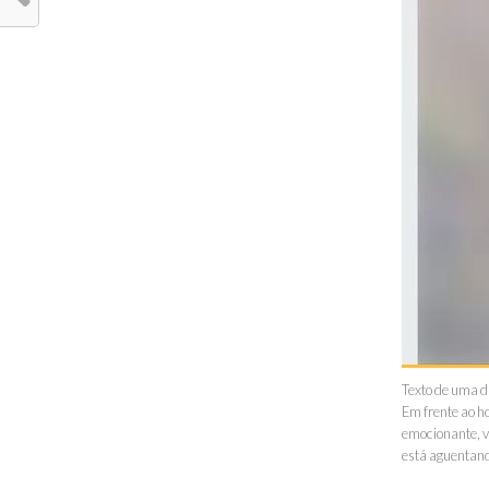
Texto de uma 
Em frente ao h
emocionante, v
está aguentan