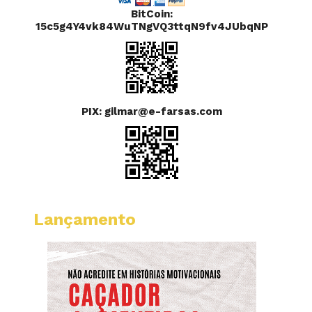
BitCoin:
15c5g4Y4vk84WuTNgVQ3ttqN9fv4JUbqNP
PIX: gilmar@e-farsas.com
Lançamento