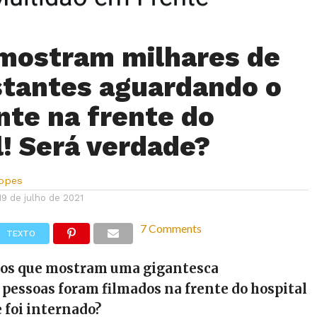
mostram milhares de
tantes aguardando o
nte na frente do
l! Será verdade?
Lopes
19 de julho de 2021
7 Comments
TEXTO
deos que mostram uma gigantesca
pessoas foram filmados na frente do hospital
 foi internado?