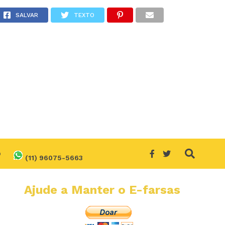
ospital! Será verdade?
SALVAR
TEXTO
O
(11) 96075-5663
Ajude a Manter o E-farsas