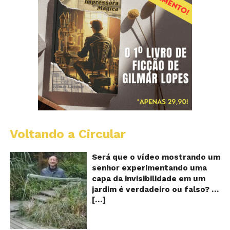
Voltando a Circular
A
Ch
m
Será que o vídeo mostrando um
e
senhor experimentando uma
ví
capa da invisibilidade em um
a
jardim é verdadeiro ou falso? O
no
[…]
vídeo surgiu nas redes sociais e
ca
qu
em diversos sites e blogs na
d
segunda semana de dezembro
in