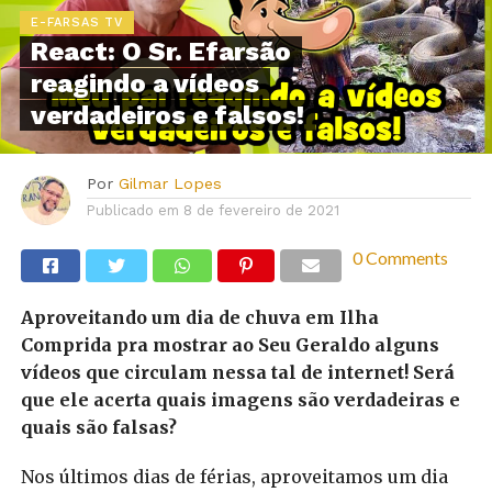
E-FARSAS TV
React: O Sr. Efarsão
reagindo a vídeos
verdadeiros e falsos!
Por
Gilmar Lopes
Publicado em
8 de fevereiro de 2021
0 Comments
Aproveitando um dia de chuva em Ilha
Comprida pra mostrar ao Seu Geraldo alguns
vídeos que circulam nessa tal de internet! Será
que ele acerta quais imagens são verdadeiras e
quais são falsas?
Nos últimos dias de férias, aproveitamos um dia