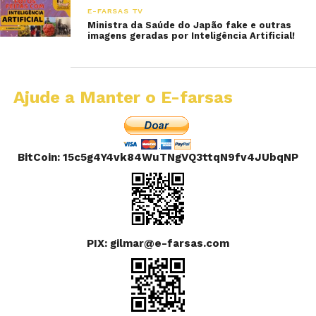
E-FARSAS TV
Ministra da Saúde do Japão fake e outras
imagens geradas por Inteligência Artificial!
Ajude a Manter o E-farsas
BitCoin: 15c5g4Y4vk84WuTNgVQ3ttqN9fv4JUbqNP
PIX: gilmar@e-farsas.com