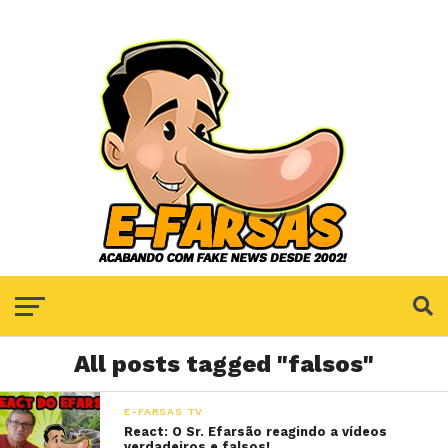
All posts tagged "falsos"
E-FARSAS TV
React: O Sr. Efarsão reagindo a vídeos
verdadeiros e falsos!