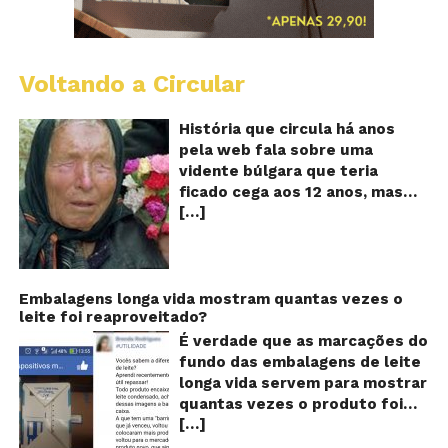
Voltando a Circular
B
Va
A
História que circula há anos
vi
pela web fala sobre uma
ce
vidente búlgara que teria
q
ficado cega aos 12 anos, mas
pr
[…]
teria previsto o fim a
o
fu
humanidade! Será verdade?
Se
Baba Vanga, a mulher que
previu o fim do mundo e do
nosso futuro, morreu em 1996
Embalagens longa vida mostram quantas vezes o
leite foi reaproveitado?
aos 90 anos de idade, e teria
sido uma das grandes videntes
É verdade que as marcações do
do século XX. De acordo com
fundo das embalagens de leite
inúmeros textos que circulam a
longa vida servem para mostrar
seu respeito, Baba Vanga teria
quantas vezes o produto foi
previsto a morte de Stalin além
[…]
reaproveitado? O alerta surgiu
de fazer incontáveis previsões
no dia 22 de novembro de 2018,