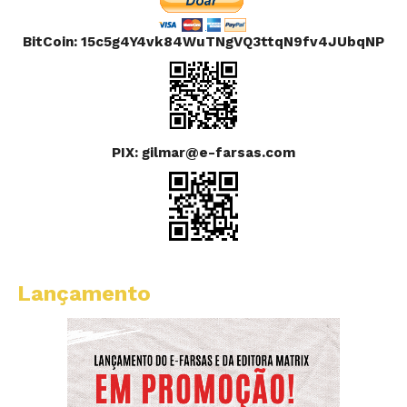
BitCoin: 15c5g4Y4vk84WuTNgVQ3ttqN9fv4JUbqNP
PIX: gilmar@e-farsas.com
Lançamento