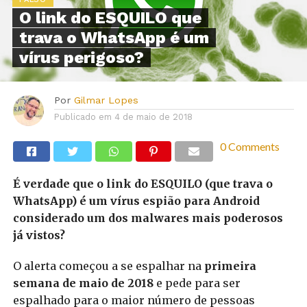
O link do ESQUILO que
trava o WhatsApp é um
vírus perigoso?
Por
Gilmar Lopes
Publicado em
4 de maio de 2018
0 Comments
É verdade que o link do ESQUILO (que trava o
WhatsApp) é um vírus espião para Android
considerado um dos malwares mais poderosos
já vistos?
O alerta começou a se espalhar na
primeira
semana de maio de 2018
e pede para ser
espalhado para o maior número de pessoas