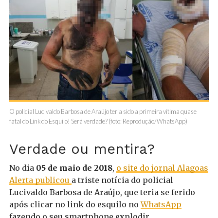
O policial Lucivaldo Barbosa de Araújo teria sido a primeira vítima quase
fatal do Link do Esquilo! Será verdade? (foto: Reprodução/WhatsApp)
Verdade ou mentira?
No dia
05 de maio de 2018
,
o site do jornal Alagoas
Alerta publicou
a triste notícia do policial
Lucivaldo Barbosa de Araújo, que teria se ferido
após clicar no link do esquilo no
WhatsApp
fazendo o seu smartphone explodir.