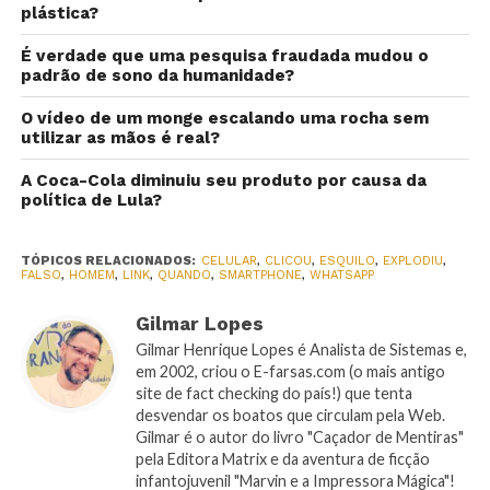
plástica?
É verdade que uma pesquisa fraudada mudou o
padrão de sono da humanidade?
O vídeo de um monge escalando uma rocha sem
utilizar as mãos é real?
A Coca-Cola diminuiu seu produto por causa da
política de Lula?
TÓPICOS RELACIONADOS:
CELULAR
,
CLICOU
,
ESQUILO
,
EXPLODIU
,
FALSO
,
HOMEM
,
LINK
,
QUANDO
,
SMARTPHONE
,
WHATSAPP
Gilmar Lopes
Gilmar Henrique Lopes é Analista de Sistemas e,
em 2002, criou o E-farsas.com (o mais antigo
site de fact checking do país!) que tenta
desvendar os boatos que circulam pela Web.
Gilmar é o autor do livro "Caçador de Mentiras"
pela Editora Matrix e da aventura de ficção
infantojuvenil "Marvin e a Impressora Mágica"!