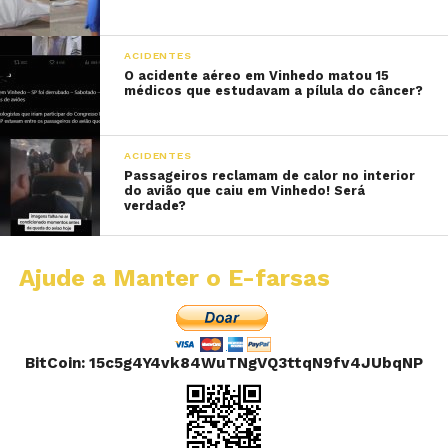
ACIDENTES
O acidente aéreo em Vinhedo matou 15
médicos que estudavam a pílula do câncer?
ACIDENTES
Passageiros reclamam de calor no interior
do avião que caiu em Vinhedo! Será
verdade?
Ajude a Manter o E-farsas
BitCoin: 15c5g4Y4vk84WuTNgVQ3ttqN9fv4JUbqNP