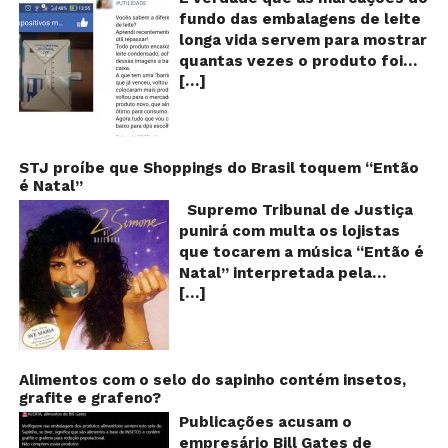
m
fundo das embalagens de leite
qu
longa vida servem para mostrar
v
quantas vezes o produto foi
o
[…]
reaproveitado? O alerta surgiu
le
fo
no dia 22 de novembro de 2018,
re
em uma conta no Facebook e
rapidamente se espalhou
também através de grupos no
STJ proíbe que Shoppings do Brasil toquem “Então
é Natal”
WhatsApp. De acordo com o
texto – que já havia sido
Supremo Tribunal de Justiça
compartilhado quase 100 mil
punirá com multa os lojistas
vezes em menos de 24 horas –
que tocarem a música “Então é
as cores e numerações
Natal” interpretada pela
presentes no fundo das
[…]
cantora Simone! Será? De
embalagens longa vida seriam
acordo com notícia publicada
indicações feitas pelas
em diversos sites e blogs (e
fábricas para controlar quantas
amplamente divulgada nas
vezes o leite teria sido
redes sociais), uma das
Alimentos com o selo do sapinho contém insetos,
reaproveitado! A moça que faz
grafite e grafeno?
canções mais populares do
o alerta ainda avisa também
Natal brasileiro estaria proibida
Publicações acusam o
que as caixas que possuem
de ser executada nos
empresário Bill Gates de