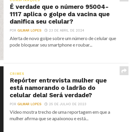
CONSPIRAÇÕES
É verdade que o número 95004-
1117 aplica o golpe da vacina que
danifica seu celular?
POR
GILMAR LOPES
23 DE ABRIL DE 2024
Alerta de novo golpe sobre um número de celular que
pode bloquear seu smartphone e roubar...
CRIMES
Repórter entrevista mulher que
está namorando o ladrão do
celular dela! Será verdade?
POR
GILMAR LOPES
25 DE JULHO DE 2023
Vídeo mostra trecho de uma reportagem em que a
mulher afirma que se apaixonou e está...