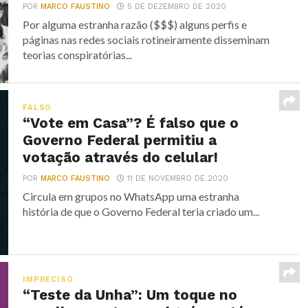
POR
MARCO FAUSTINO
5 DE DEZEMBRO DE 2020
Por alguma estranha razão ($$$) alguns perfis e
páginas nas redes sociais rotineiramente disseminam
teorias conspiratórias...
FALSO
“Vote em Casa”? É falso que o
Governo Federal permitiu a
votação através do celular!
POR
MARCO FAUSTINO
11 DE NOVEMBRO DE 2020
Circula em grupos no WhatsApp uma estranha
história de que o Governo Federal teria criado um...
IMPRECISO
“Teste da Unha”: Um toque no