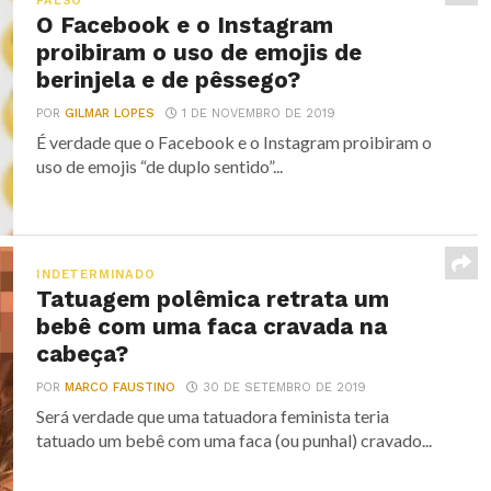
FALSO
O Facebook e o Instagram
proibiram o uso de emojis de
berinjela e de pêssego?
POR
GILMAR LOPES
1 DE NOVEMBRO DE 2019
É verdade que o Facebook e o Instagram proibiram o
uso de emojis “de duplo sentido”...
INDETERMINADO
Tatuagem polêmica retrata um
bebê com uma faca cravada na
cabeça?
POR
MARCO FAUSTINO
30 DE SETEMBRO DE 2019
Será verdade que uma tatuadora feminista teria
tatuado um bebê com uma faca (ou punhal) cravado...