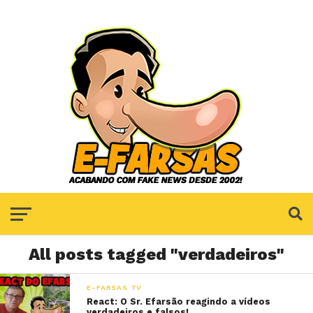
All posts tagged "verdadeiros"
E-FARSAS TV
React: O Sr. Efarsão reagindo a vídeos
verdadeiros e falsos!