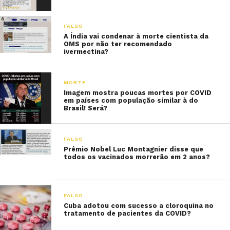
FALSO
A Índia vai condenar à morte cientista da
OMS por não ter recomendado
ivermectina?
MORTE
Imagem mostra poucas mortes por COVID
em países com população similar à do
Brasil! Será?
FALSO
Prêmio Nobel Luc Montagnier disse que
todos os vacinados morrerão em 2 anos?
FALSO
Cuba adotou com sucesso a cloroquina no
tratamento de pacientes da COVID?