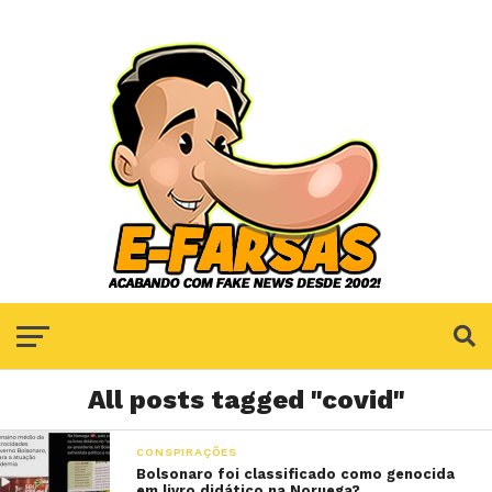
All posts tagged "covid"
CONSPIRAÇÕES
Bolsonaro foi classificado como genocida
em livro didático na Noruega?