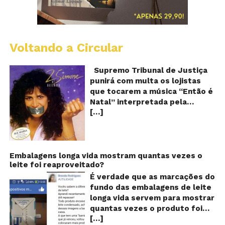
Voltando a Circular
S
pr
q
Supremo Tribunal de Justiça
Sh
punirá com multa os lojistas
d
que tocarem a música “Então é
Br
Natal” interpretada pela
t
[…]
cantora Simone! Será? De
“E
é
acordo com notícia publicada
Na
em diversos sites e blogs (e
amplamente divulgada nas
redes sociais), uma das
Embalagens longa vida mostram quantas vezes o
leite foi reaproveitado?
canções mais populares do
Natal brasileiro estaria proibida
É verdade que as marcações do
de ser executada nos
fundo das embalagens de leite
Shoppings do país. Mas será
longa vida servem para mostrar
que essa notícia é real ou mais
quantas vezes o produto foi
uma farsa da internet?
[…]
reaproveitado? O alerta surgiu