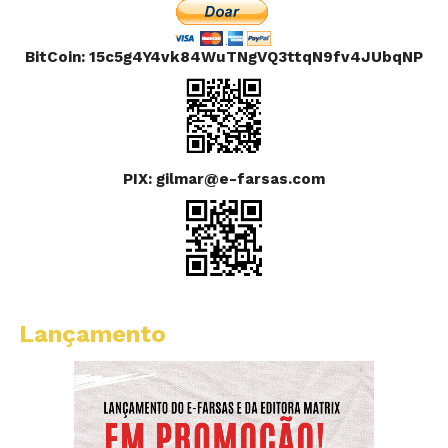
BitCoin: 15c5g4Y4vk84WuTNgVQ3ttqN9fv4JUbqNP
PIX: gilmar@e-farsas.com
Lançamento