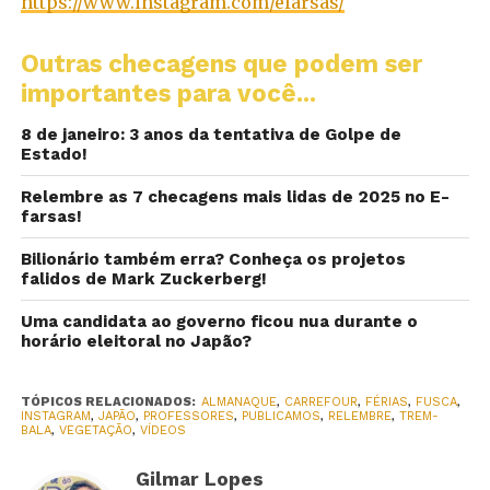
https://www.instagram.com/efarsas/
Outras checagens que podem ser
importantes para você...
8 de janeiro: 3 anos da tentativa de Golpe de
Estado!
Relembre as 7 checagens mais lidas de 2025 no E-
farsas!
Bilionário também erra? Conheça os projetos
falidos de Mark Zuckerberg!
Uma candidata ao governo ficou nua durante o
horário eleitoral no Japão?
TÓPICOS RELACIONADOS:
ALMANAQUE
,
CARREFOUR
,
FÉRIAS
,
FUSCA
,
INSTAGRAM
,
JAPÃO
,
PROFESSORES
,
PUBLICAMOS
,
RELEMBRE
,
TREM-
BALA
,
VEGETAÇÃO
,
VÍDEOS
Gilmar Lopes