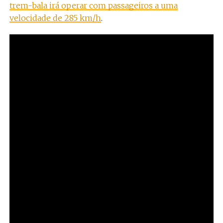
trem-bala irá operar com passageiros a uma
velocidade de 285 km/h
.