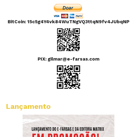
BitCoin: 15c5g4Y4vk84WuTNgVQ3ttqN9fv4JUbqNP
PIX: gilmar@e-farsas.com
Lançamento