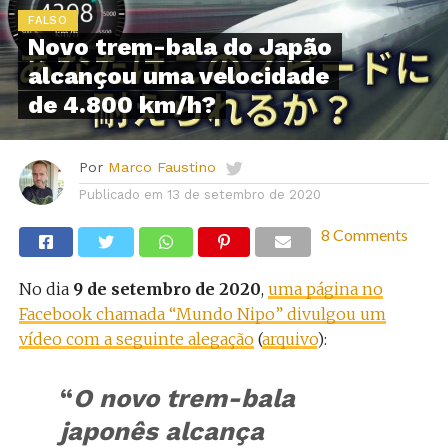
FALSO
Novo trem-bala do Japão
alcançou uma velocidade
de 4.800 km/h?
Por
Marco Faustino
Publicado em
13 de setembro de 2020
8 Comments
No dia
9 de setembro de 2020
,
uma página no
Facebook chamada “Mundo Nipo” divulgou um
vídeo com a seguinte alegação
(
arquivo
):
“
O novo trem-bala
japonês alcança