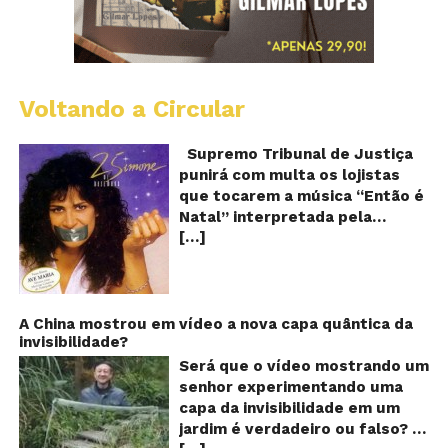
Voltando a Circular
S
pr
q
Supremo Tribunal de Justiça
Sh
punirá com multa os lojistas
d
que tocarem a música “Então é
Br
Natal” interpretada pela
t
[…]
cantora Simone! Será? De
“E
é
acordo com notícia publicada
Na
em diversos sites e blogs (e
amplamente divulgada nas
redes sociais), uma das
A China mostrou em vídeo a nova capa quântica da
invisibilidade?
canções mais populares do
Natal brasileiro estaria proibida
Será que o vídeo mostrando um
de ser executada nos
senhor experimentando uma
Shoppings do país. Mas será
capa da invisibilidade em um
que essa notícia é real ou mais
jardim é verdadeiro ou falso? O