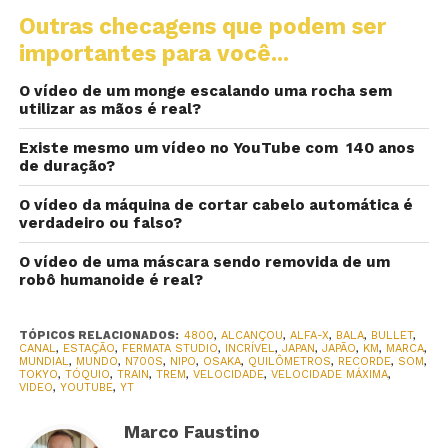
Outras checagens que podem ser
importantes para você...
O vídeo de um monge escalando uma rocha sem
utilizar as mãos é real?
Existe mesmo um vídeo no YouTube com 140 anos
de duração?
O vídeo da máquina de cortar cabelo automática é
verdadeiro ou falso?
O vídeo de uma máscara sendo removida de um
robô humanoide é real?
TÓPICOS RELACIONADOS:
4800
,
ALCANÇOU
,
ALFA-X
,
BALA
,
BULLET
,
CANAL
,
ESTAÇÃO
,
FERMATA STUDIO
,
INCRÍVEL
,
JAPAN
,
JAPÃO
,
KM
,
MARCA
,
MUNDIAL
,
MUNDO
,
N700S
,
NIPO
,
OSAKA
,
QUILÔMETROS
,
RECORDE
,
SOM
,
TOKYO
,
TÓQUIO
,
TRAIN
,
TREM
,
VELOCIDADE
,
VELOCIDADE MÁXIMA
,
VIDEO
,
YOUTUBE
,
YT
Marco Faustino