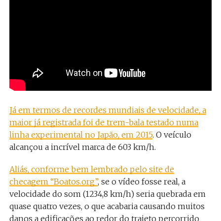
Já em termos de recordes mundiais de velocidade, a
maior já registrada foi de trem-bala testado numa
linha experimental no Japão, em 2015
. O veículo
alcançou a incrível marca de 603 km/h.
Aliás, conforme bem lembrado pelo site de
checagem “Boatos.org”
, se o vídeo fosse real, a
velocidade do som (
1234,8
km/h) seria quebrada em
quase quatro vezes, o que acabaria causando muitos
danos a edificações ao redor do trajeto percorrido