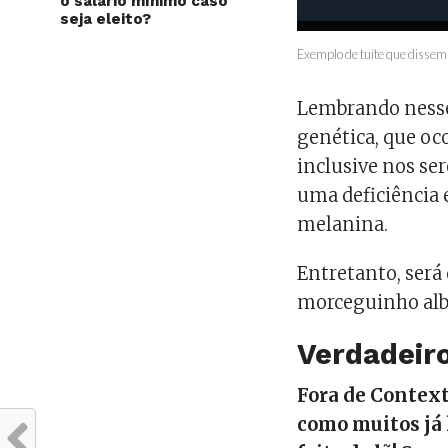
o salário mínimo caso
seja eleito?
Exemplo de tuíte que dissem
Lembrando nesse
genética, que oc
inclusive nos se
uma deficiência
melanina.
Entretanto, ser
morceguinho albi
Verdadeiro
Fora de Context
como muitos já