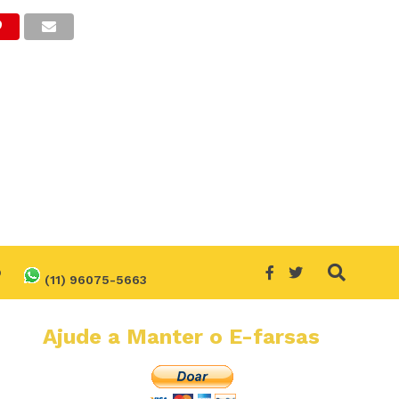
O
(11) 96075-5663
Ajude a Manter o E-farsas