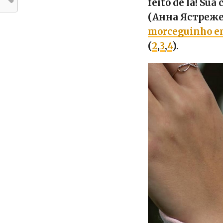
feito de lã! S
(Анна Ястреж
morceguinho em
(
2
,
3
,
4
).