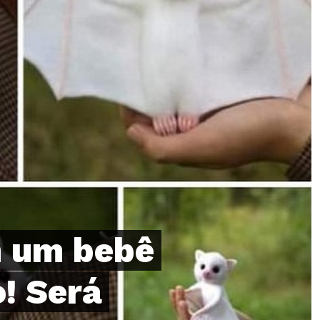
 um bebê
! Será