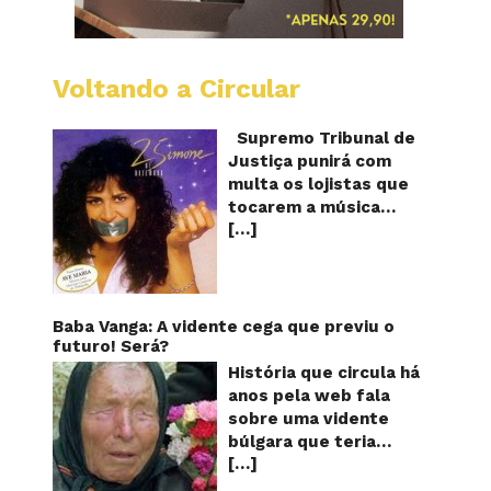
Voltando a Circular
STJ
proíbe
que
Supremo Tribunal de
Shoppi
Justiça punirá com
do
multa os lojistas que
Brasil
tocarem a música
toque
[…]
“Então é Natal”
“Então
é
interpretada pela
Natal”
cantora Simone! Será?
De acordo com notícia
publicada em diversos
Baba Vanga: A vidente cega que previu o
sites e blogs (e
futuro! Será?
amplamente divulgada
História que circula há
nas redes sociais),
anos pela web fala
uma das canções mais
sobre uma vidente
populares do Natal
búlgara que teria
brasileiro estaria
[…]
ficado cega aos 12
proibida de ser
anos, mas teria