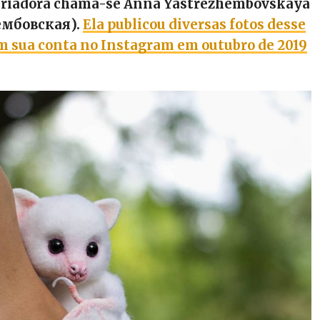
ua criadora chama-se Anna Yastrezhembovskaya
ембовская).
Ela publicou diversas fotos desse
 sua conta no Instagram em outubro de 2019