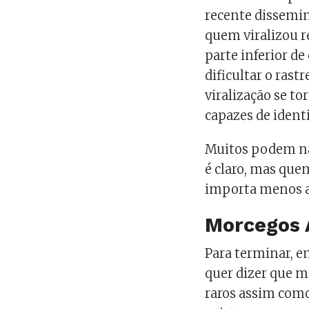
recente dissemin
quem viralizou re
parte inferior de
dificultar o rast
viralização se t
capazes de identi
Muitos podem nã
é claro, mas que
importa menos a
Morcegos 
Para terminar, e
quer dizer que m
raros assim com