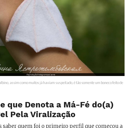
lbino, assim como muitos já haviam suspeitado, é tão somente um boneco feito de
e que Denota a Má-Fé do(a)
l Pela Viralização
s saber quem foi o primeiro perfil que começou a