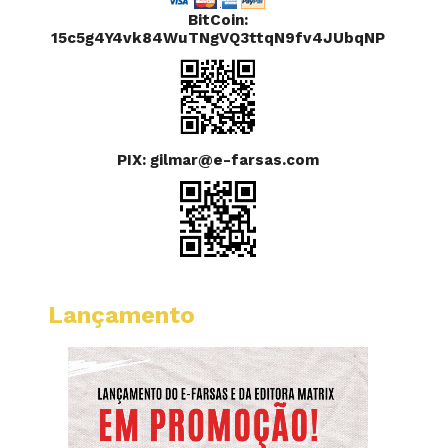
BitCoin:
15c5g4Y4vk84WuTNgVQ3ttqN9fv4JUbqNP
PIX: gilmar@e-farsas.com
Lançamento