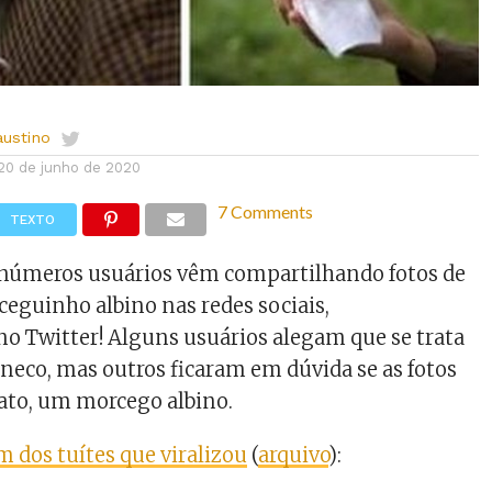
austino
20 de junho de 2020
7 Comments
TEXTO
números usuários vêm compartilhando fotos de
guinho albino nas redes sociais,
o Twitter! Alguns usuários alegam que se trata
eco, mas outros ficaram em dúvida se as fotos
fato, um morcego albino.
m dos tuítes que viralizou
(
arquivo
):