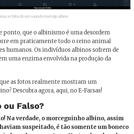
inou as fotos de um suposto morcego albino.
 ponto, que o albinismo é uma desordem
orre em praticamente todo o reino animal
res humanos. Os indivíduos albinos sofrem de
 em uma enzima envolvida na produção da
á que as fotos realmente mostram um
no? Descubra agora, aqui, no E-Farsas!
 ou Falso?
o! Na verdade, o morceguinho albino, assim
 haviam suspeitado, é tão somente um boneco