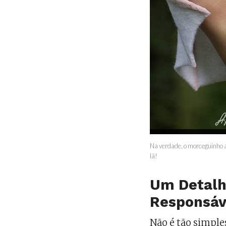
Na verdade, o morceguinho a
lã!
Um Detalh
Responsáve
Não é tão simple