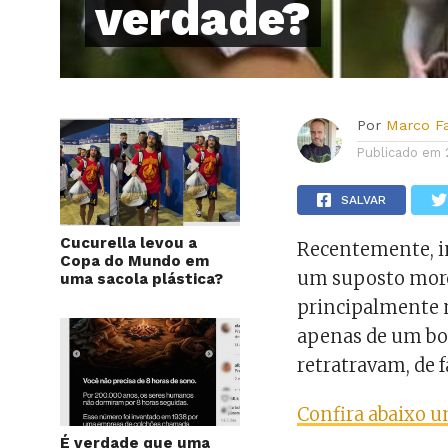
verdade?
Por
Marco F
Publicado em
SALVAR
Cucurella levou a
Recentemente, i
Copa do Mundo em
um suposto morce
uma sacola plástica?
principalmente n
apenas de um bon
retratravam, de 
Confira abaixo u
É verdade que uma